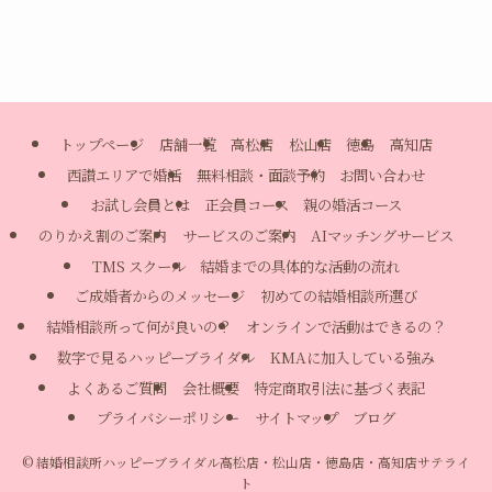
トップページ
店舗一覧
高松店
松山店
徳島
高知店
西讃エリアで婚活
無料相談・面談予約
お問い合わせ
お試し会員とは
正会員コース
親の婚活コース
のりかえ割のご案内
サービスのご案内
AIマッチングサービス
TMS スクール
結婚までの具体的な活動の流れ
ご成婚者からのメッセージ
初めての結婚相談所選び
結婚相談所って何が良いの？
オンラインで活動はできるの？
数字で見るハッピーブライダル
KMAに加入している強み
よくあるご質問
会社概要
特定商取引法に基づく表記
プライバシーポリシー
サイトマップ
ブログ
©
結婚相談所ハッピーブライダル高松店・松山店・徳島店・高知店サテライ
ト