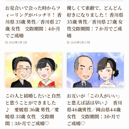
お見合いで会った時からフ
優しくて素敵で、どんどん
ィーリングがバッチリ！ 香
好きになりました！ 香川県
川県 33歳 男性／香川県 27
35歳 男性／香川県 27歳 女
歳 女性 交際期間：4か月
性交際期間：７か月でご成
でご成婚
婚
2026年3月3日
2026年1月27日
この人と結婚したいと自然
お互いが「この人がいい」
と思うことができました
と思えば話は早い♪ 香川
♪ 愛媛県 36歳 男性／愛
県46歳男性／岡山県44歳
媛県 33歳 女性 交際期
女性 交際期間：3か月で
間：3か月でご成婚♡
ご成婚♡