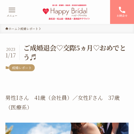
メニュー
お問合せ
ホーム
成婚レポート
ご成婚退会♡交際5ヵ月♡おめでと
2023
1/17
う♬
成婚レポート
男性Iさん 41歳（会社員）／女性Fさん 37歳
（医療系）