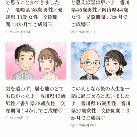
と思うことができました
と思えば話は早い♪ 香川
♪ 愛媛県 36歳 男性／愛
県46歳男性／岡山県44歳
媛県 33歳 女性 交際期
女性 交際期間：3か月で
間：3か月でご成婚♡
ご成婚♡
2025年11月26日
2025年9月23日
気を遣わず、居心地がとて
この人となら後の人生を一
も良かった♪ 香川県43歳
緒に過ごせると思いました
男性／香川県38歳女性 交
♪ 香川県36歳男性／香川
際期間：4か月でご成婚♡
県37歳女性 交際期間：３
か月でご成婚♡
2025年6月4日
2025年4月15日