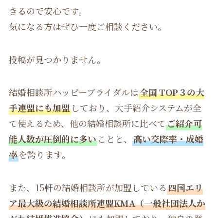
きるので安心です。
気になる方はぜひ一度ご相談ください。
投稿が見つかりません。
結婚相談所ハッピーブライダルは
全国 TOP３の大
手連盟にも加盟
しており、大手紹介システムが全
て使えるため、他の結婚相談所に比べて
ご紹介可
能人数が圧倒的に多い
ことと、
高い交際率・成婚
率
を誇ります。
また、15軒の結婚相談所が加盟している
四国エリ
ア最大級の結婚相談所連盟KMA（一般社団法人か